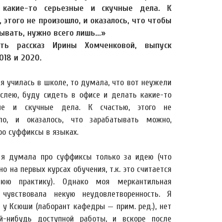
 какие-то серьезные и скучные дела. К
, этого не произошло, и оказалось, что чтобы
ывать, нужно всего лишь…»
ать рассказ Ирины Хомченковой, выпуск
018 и 2020.
я училась в школе, то думала, что вот неужели
ослею, буду сидеть в офисе и делать какие-то
ные и скучные дела. К счастью, этого не
ло, и оказалось, что зарабатывать можно,
ро суффиксы в языках.
 я думала про суффиксы только за идею (что
о на первых курсах обучения, т.к. это считается
нюю практику). Однако моя меркантильная
 чувствовала некую неудовлетворенность. Я
 у Ксюши (лаборант кафедры — прим. ред.), нет
й-нибудь доступной работы, и вскоре после