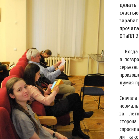
делать
счастью
зарабат
прочит
ОТиПЛ 2
— Когда 
я повзр
серьез
произош
думая п
Сначала
нормальн
за лет
сторона
спросила
ли како