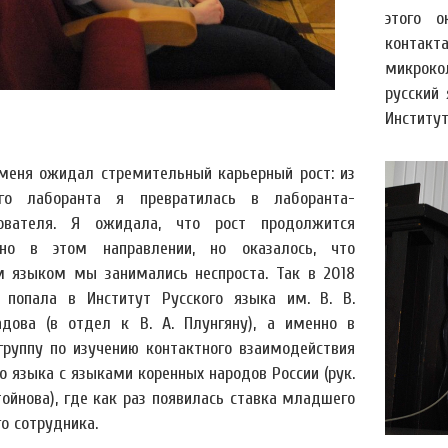
этого о
контакта
микроко
русский 
Институт
меня ожидал стремительный карьерный рост: из
го лаборанта я превратилась в лаборанта-
ователя. Я ожидала, что рост продолжится
но в этом направлении, но оказалось, что
м языком мы занимались неспроста. Так в 2018
 попала в Институт Русского языка им. В. В.
адова (в отдел к В. А. Плунгяну), а именно в
группу по изучению контактного взаимодействия
о языка с языками коренных народов России (рук.
тойнова), где как раз появилась ставка младшего
о сотрудника.