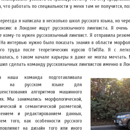
, что работать по специальности у меня там не получится, по
переезда я написала в несколько школ русского языка, но че
ансию: в Лондоне ищут русскоязычного лингвиста. Я очень 
е кому-то нужен русскоязычный лингвист. Я отправила резюм
. На интервью нужно было показать знания в области морфоло
го труда после теоретических курсов ОТиПЛа. Я с лег
валась, о таком начале карьеры я даже не могла мечтать. 
ешил сделать команду русскоязычных лингвистов именно в Лон
ла наша команда подготавливала
ые на русском языке для
шенствования алгоритмов машинного
ия. Мы занимались морфологической,
сической и семантической разметкой,
лением и редактированием данных,
ием того, как особенности русского
повлияют на дизайн того или иного