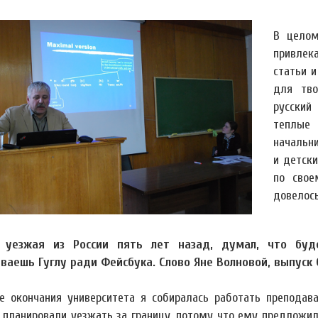
В целом
привлек
статьи 
для тво
русский
теплые
начальни
и детск
по свое
довелос
, уезжая из России пять лет назад, думал, что бу
ваешь Гуглу ради Фейсбука. Слово Яне Волновой, выпуск 
е окончания университета я собиралась работать преподава
планировали уезжать за границу, потому что ему предложил