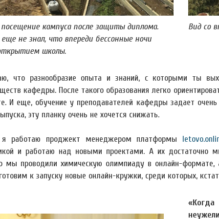
 посещение кампуса после защиты диплома.
Вид со 
я еще не знал, что впереди бессонные ночи
открытием школы.
ю, что разнообразие опыта и знаний, с которыми ты вы
ществ кафедры. После такого образования легко ориентировать
те. И еще, обучение у преподавателей кафедры задает очень
ыпуска, эту планку очень не хочется снижать.
с я работаю проджект менеджером платформы
letovo.onli
икой и работаю над новыми проектами. А их достаточно мно
о мы проводили химическую олимпиаду в онлайн-формате, 
готовим к запуску новые онлайн-кружки, среди которых, кстати
«Когда
неужел