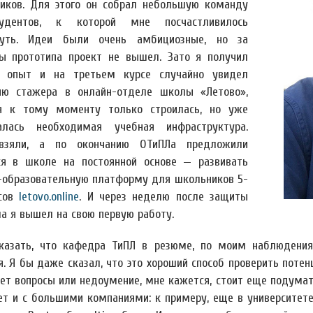
иков. Для этого он собрал небольшую команду
удентов, к которой мне посчастливилось
нуть. Идеи были очень амбициозные, но за
ы прототипа проект не вышел. Зато я получил
 опыт и на третьем курсе случайно увидел
ию стажера в онлайн-отделе школы «Летово»,
я к тому моменту только строилась, но уже
алась необходимая учебная инфраструктура.
взяли, а по окончанию ОТиПЛа предложили
ся в школе на постоянной основе — развивать
-образовательную платформу для школьников 5-
ссов
letovo.online
. И через неделю после защиты
а я вышел на свою первую работу.
казать, что кафедра ТиПЛ в резюме, по моим наблюдения
я. Я бы даже сказал, что это хороший способ проверить пот
ет вопросы или недоумение, мне кажется, стоит еще подумать
ет и с большими компаниями: к примеру, еще в университет