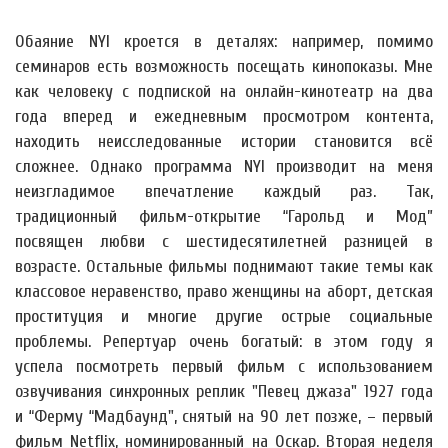
Обаяние NYI кроется в деталях: например, помимо
семинаров есть возможность посещать кинопоказы. Мне
как человеку с подпиской на онлайн-кинотеатр на два
года вперед и ежедневным просмотром контента,
находить неисследованные истории становится всё
сложнее. Однако программа NYI производит на меня
неизгладимое впечатление каждый раз. Так,
традиционный фильм-открытие “Гарольд и Мод”
посвящен любви с шестидесятилетней разницей в
возрасте. Остальные фильмы поднимают такие темы как
классовое неравенство, право женщины на аборт, детская
проституция и многие другие острые социальные
проблемы. Репертуар очень богатый: в этом году я
успела посмотреть первый фильм с использованием
озвучивания синхронных реплик "Певец джаза" 1927 года
и “Ферму “Мадбаунд", снятый на 90 лет позже, – первый
фильм Netflix, номинированный на Оскар. Вторая неделя