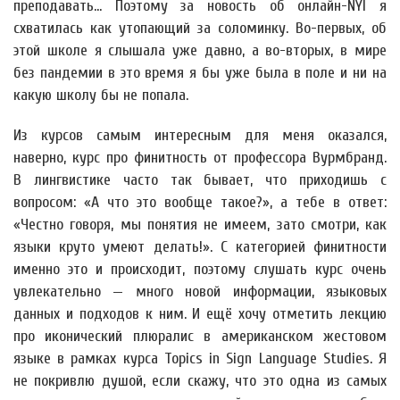
преподавать... Поэтому за новость об онлайн-NYI я
схватилась как утопающий за соломинку. Во-первых, об
этой школе я слышала уже давно, а во-вторых, в мире
без пандемии в это время я бы уже была в поле и ни на
какую школу бы не попала.
Из курсов самым интересным для меня оказался,
наверно, курс про финитность от профессора Вурмбранд.
В лингвистике часто так бывает, что приходишь с
вопросом: «А что это вообще такое?», а тебе в ответ:
«Честно говоря, мы понятия не имеем, зато смотри, как
языки круто умеют делать!». С категорией финитности
именно это и происходит, поэтому слушать курс очень
увлекательно — много новой информации, языковых
данных и подходов к ним. И ещё хочу отметить лекцию
про иконический плюралис в американском жестовом
языке в рамках курса Topics in Sign Language Studies. Я
не покривлю душой, если скажу, что это одна из самых