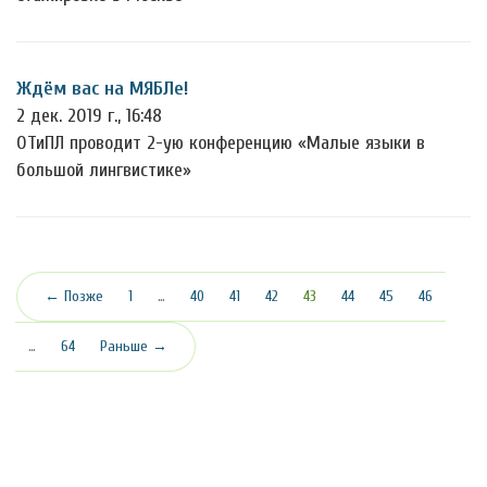
Ждём вас на МЯБЛе!
2 дек. 2019 г., 16:48
ОТиПЛ проводит 2-ую конференцию «Малые языки в
большой лингвистике»
(текущая)
← Позже
1
…
40
41
42
43
44
45
46
…
64
Раньше →