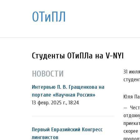
ОТиПЛ
Студенты ОТиПЛа на V-NYI
31 июл
НОВОСТИ
студен
Интервью П. В. Гращенкова на
портале «Научная Россия»
Юля Па
13 февр. 2025 г., 18:24
— Чест
отдохн
приеха
Первый Евразийский Конгресс
скорее
лингвистов
продол