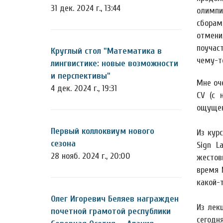
31 дек. 2024 г., 13:44
олимпи
сбора
отмен
поучас
Круглый стол "Математика в
чему-то
лингвистике: новые возможности
и перспективы"
Мне оче
4 дек. 2024 г., 19:31
CV (с 
ощущен
Первый коллоквиум нового
Из кур
сезона
Sign L
28 нояб. 2024 г., 20:00
жестов
время 
какой-т
Олег Игоревич Беляев награжден
Из лек
почетной грамотой республики
сегодн