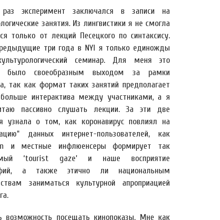
 раз эксперимент заключался в записи на
логические занятия. Из лингвистики я не смогла
ься только от лекций Песецкого по синтаксису.
предыдущие три года в NYI я только единожды
ультурологический семинар. Для меня это
е было своеобразным выходом за рамки
а, так как формат таких занятий предполагает
 больше интерактива между участниками, а я
итаю пассивно слушать лекции. За эти две
я узнала о том, как коронавирус повлиял на
зацию” данных интернет-пользователей, как
ram и местные инфлюенсеры формирует так
емый ‘tourist gaze’ и наше восприятие
афий, а также этично ли национальным
ствам заниматься культурной апроприацией
га.
ть возможность посещать кинопоказы. Мне как