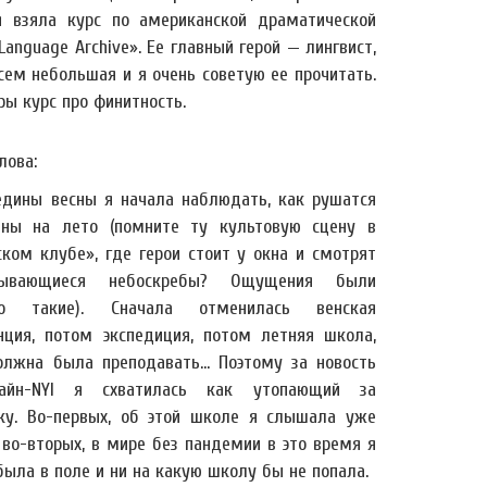
 взяла курс по американской драматической
anguage Archive». Ее главный герой — лингвист,
ем небольшая и я очень советую ее прочитать.
ры курс про финитность.
лова:
едины весны я начала наблюдать, как рушатся
ны на лето (помните ту культовую сцену в
ском клубе», где герои стоит у окна и смотрят
ывающиеся небоскребы? Ощущения были
но такие). Сначала отменилась венская
нция, потом экспедиция, потом летняя школа,
олжна была преподавать... Поэтому за новость
айн-NYI я схватилась как утопающий за
ку. Во-первых, об этой школе я слышала уже
 во-вторых, в мире без пандемии в это время я
ыла в поле и ни на какую школу бы не попала.