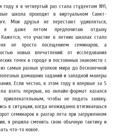
м году я в четвертый раз стала студентом NYI,
вые школа проходит в виртуальном Санкт-
рге. Мои друзья не перестают удивляться,
у я даже летом предпочитаю отдыху
. Кажется, что участие в летних школах стало
ня не просто посещением семинаров, а
ностью новых впечатлений: от исследования
еских точек в городе и постоянных знакомств с
из самых разных уголков мира до бесконечной
полезных домашних заданий и западной манеры
ания. Если честно, в этом году я впервые за 5
ела взять перерыв, но онлайн-формат казался
 привлекательным, чтобы не подать заявку.
ись в ситуации, когда неожиданно втягиваешься
ворот семинаров в разгар лета при загруженном
нии, я решила сменить свою обычную тактику и
ать что-то новое.