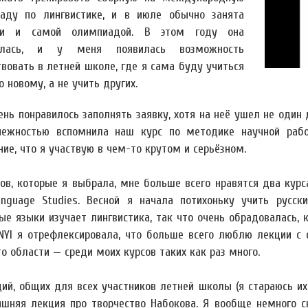
аду по лингвистике, и в июле обычно занята
ми и самой олимпиадой. В этом году она
илась, и у меня появилась возможность
твовать в летней школе, где я сама буду учиться
 новому, а не учить других.
нь понравилось заполнять заявку, хотя на неё ушел не один 
нежностью вспомнила наш курс по методике научной работ
ие, что я участвую в чем-то крутом и серьёзном.
сов, которые я выбрала, мне больше всего нравятся два курс
anguage Studies. Весной я начала потихоньку учить русс
ые языки изучает лингвистика, так что очень обрадовалась, к
NYI я отрефлексировала, что больше всего люблю лекции с 
о области — среди моих курсов таких как раз много.
ций, общих для всех участников летней школы (я стараюсь их
яшняя лекция про творчество Набокова. Я вообще немного с