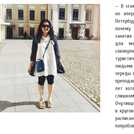
— В это
но впер
Петербу
почем
занятия
для ме
совокуп
туристич
людьми 
череды 
преподав
лет хот
слишком
Очутивш
в круго
расписа
попробов