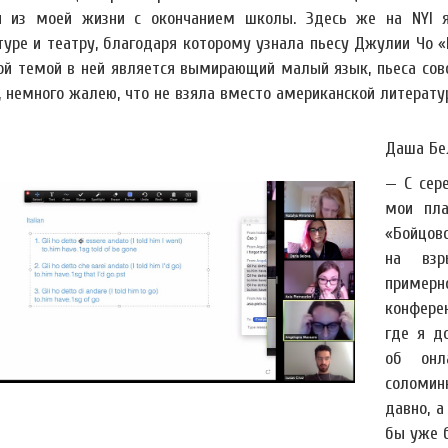
и из моей жизни с окончанием школы. Здесь же на NYI я
уре и театру, благодаря которому узнала пьесу Джулии Чо «L
ой темой в ней является вымирающий малый язык, пьеса совс
, немного жалею, что не взяла вместо американской литерату
Даша Бе
— С сер
мои пла
«Бойцов
на взр
пример
конфере
где я д
об онл
соломин
давно, а
бы уже б