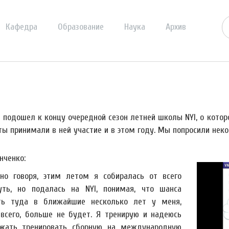
Кафедра
Образование
Наука
Архив
я подошел к концу очередной сезон летней школы NYI, о кото
ты принимали в ней участие и в этом году. Мы попросили неко
нченко:
но говоря, этим летом я собиралась от всего
уть, но подалась на NYI, понимая, что шанса
ть туда в ближайшие несколько лет у меня,
 всего, больше не будет. Я тренирую и надеюсь
жать тренировать сборную на международную