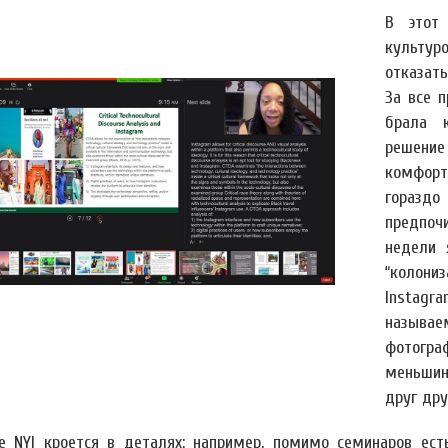
В этот
культуро
отказат
За все 
брала к
решени
комфорт
гораздо
предпоч
недели 
“колони
Instag
называ
фотогр
меньшин
друг дру
е NYI кроется в деталях: например, помимо семинаров ес