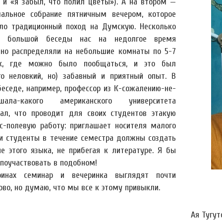
 и «я забыл, что полил цветы»). А на втором —
альное собрание пятничным вечером, которое
ло традиционный поход на Думскую. Несколько
з большой беседы нас на недолгое время
но распределяли на небольшие комнаты по 5-7
ек, где можно было пообщаться, и это был
го неловкий, но) забавный и приятный опыт. В
беседе, например, профессор из К-сожалению-не-
ышала-какого американского университета
зал, что проводит для своих студентов этакую
сс-полевую работу: приглашает носителя малого
 и студенты в течение семестра должны создать
ие этого языка, не прибегая к литературе. Я бы
 поучаствовать в подобном!
ринах семинар и вечеринка выглядят почти
ово, но думаю, что мы все к этому привыкли.
Ая Тугут