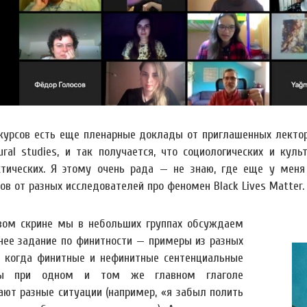
курсов есть еще пленарные доклады от приглашенных лекторо
tural studies, и так получается, что социологических и ку
стических. Я этому очень рада — не знаю, где еще у ме
ов от разных исследователей про феномен Black Lives Matter.
вом скрине мы в небольших группах обсуждаем
ее задание по финитности — примеры из разных
, когда финитные и нефинитные сентенциальные
ты при одном и том же главном глаголе
ают разные ситуации (например, «я забыл полить