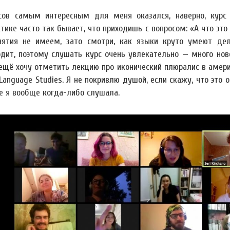
сов самым интересным для меня оказался, наверно, курс
тике часто так бывает, что приходишь с вопросом: «А что это 
ятия не имеем, зато смотри, как языки круто умеют дела
одит, поэтому слушать курс очень увлекательно — много но
 ещё хочу отметить лекцию про иконический плюралис в амер
 Language Studies. Я не покривлю душой, если скажу, что это
е я вообще когда-либо слушала.