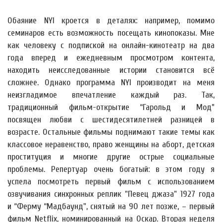
Обаяние NYI кроется в деталях: например, помимо
семинаров есть возможность посещать кинопоказы. Мне
как человеку с подпиской на онлайн-кинотеатр на два
года вперед и ежедневным просмотром контента,
находить неисследованные истории становится всё
сложнее. Однако программа NYI производит на меня
неизгладимое впечатление каждый раз. Так,
традиционный фильм-открытие “Гарольд и Мод”
посвящен любви с шестидесятилетней разницей в
возрасте. Остальные фильмы поднимают такие темы как
классовое неравенство, право женщины на аборт, детская
проституция и многие другие острые социальные
проблемы. Репертуар очень богатый: в этом году я
успела посмотреть первый фильм с использованием
озвучивания синхронных реплик "Певец джаза" 1927 года
и “Ферму “Мадбаунд", снятый на 90 лет позже, – первый
фильм Netflix, номинированный на Оскар. Вторая неделя