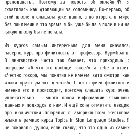
преподавать... Поэтому за новость об онлайн-NYI я
схватилась как утопающий за соломинку. Во-первых, об
этой школе я слышала уже давно, а во-вторых, в мире
без пандемии в это время я бы уже была в поле и ни на
какую школу бы не попала.
Из курсов самым интересным для меня оказался,
наверно, курс про финитность от профессора Вурмбранд.
В лингвистике часто так бывает, что приходишь с
вопросом: «А что это вообще такое?», а тебе в ответ:
«Честно говоря, мы понятия не имеем, зато смотри, как
языки круто умеют делать!». С категорией финитности
именно это и происходит, поэтому слушать курс очень
увлекательно — много новой информации, языковых
данных и подходов к ним. И ещё хочу отметить лекцию
про иконический плюралис в американском жестовом
языке в рамках курса Topics in Sign Language Studies. Я
не покривлю душой, если скажу, что это одна из самых