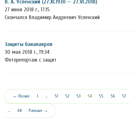
В. А. Успенский (27.XI.1930 — 27.VI.2018)
27 июня 2018 г., 17:15
Скончался Владимир Андреевич Успенский
Защиты бакалавров
30 мая 2018 г., 19:34
Фоторепортаж с защит
(текущая)
← Позже
1
…
51
52
53
54
55
56
57
…
64
Раньше →