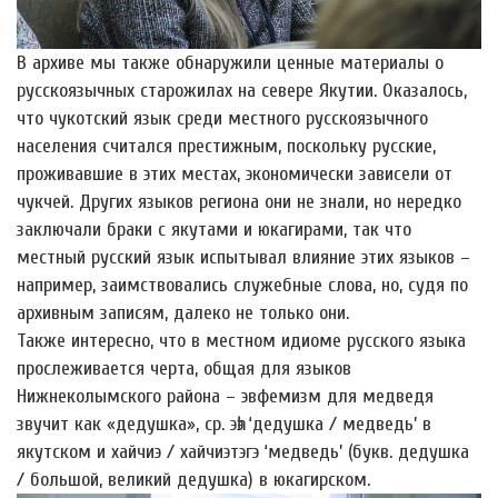
В архиве мы также обнаружили ценные материалы о
русскоязычных старожилах на севере Якутии. Оказалось,
что чукотский язык среди местного русскоязычного
населения считался престижным, поскольку русские,
проживавшие в этих местах, экономически зависели от
чукчей. Других языков региона они не знали, но нередко
заключали браки с якутами и юкагирами, так что
местный русский язык испытывал влияние этих языков –
например, заимствовались служебные слова, но, судя по
архивным записям, далеко не только они.
Также интересно, что в местном идиоме русского языка
прослеживается черта, общая для языков
Нижнеколымского района – эвфемизм для медведя
звучит как «дедушка», ср. эһэ ‘дедушка / медведь’ в
якутском и хайчиэ / хайчиэтэгэ ‘медведь’ (букв. дедушка
/ большой, великий дедушка) в юкагирском.