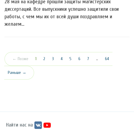
28 мая на кафедре прошли защиты магистерских
диссертаций. Все выпускники успешно защитили свои
работы, с чем мы их от всей души поздравляем и
желаем…
(текущая)
← Позже
1
2
3
4
5
6
7
…
64
Раньше →
Найти нас на