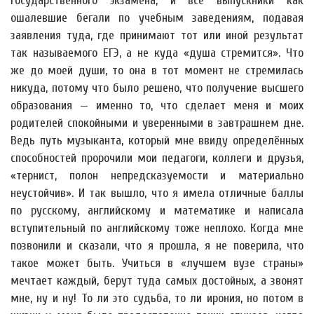
государственного экзамена, и все выпускники как
ошалевшие бегали по учебным заведениям, подавая
заявления туда, где принимают тот или иной результат
так называемого ЕГЭ, а не куда «душа стремится». Что
же до моей души, то она в тот момент не стремилась
никуда, потому что было решено, что получение высшего
образования — именно то, что сделает меня и моих
родителей спокойными и уверенными в завтрашнем дне.
Ведь путь музыканта, который мне ввиду определённых
способностей пророчили мои педагоги, коллеги и друзья,
«тернист, полон непредсказуемости и материально
неустойчив». И так вышло, что я имела отличные баллы
по русскому, английскому и математике и написала
вступительный по английскому тоже неплохо. Когда мне
позвонили и сказали, что я прошла, я не поверила, что
такое может быть. Учиться в «лучшем вузе страны»
мечтает каждый, берут туда самых достойных, а звонят
мне, ну и ну! То ли это судьба, то ли ирония, но потом в