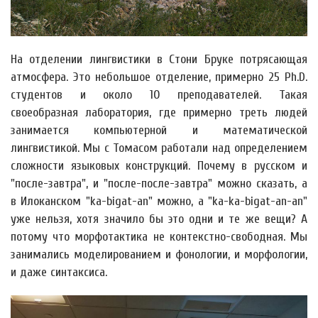
На отделении лингвистики в Стони Бруке потрясающая
атмосфера. Это небольшое отделение, примерно 25 Ph.D.
студентов и около 10 преподавателей. Такая
своеобразная лаборатория, где примерно треть людей
занимается компьютерной и математической
лингвистикой. Мы с Томасом работали над определением
сложности языковых конструкций. Почему в русском и
"после-завтра", и "после-после-завтра" можно сказать, а
в Илоканском "ka-bigat-an" можно, а "ka-ka-bigat-an-an"
уже нельзя, хотя значило бы это одни и те же вещи? А
потому что морфотактика не контекстно-свободная. Мы
занимались моделированием и фонологии, и морфологии,
и даже синтаксиса.