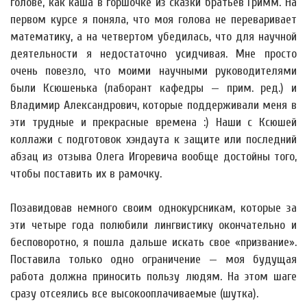
голове, как каша в горшочке из сказки братьев Гримм. На
первом курсе я поняла, что моя голова не переваривает
математику, а на четвертом убедилась, что для научной
деятельности я недостаточно усидчивая. Мне просто
очень повезло, что моими научными руководителями
были Ксюшенька (лаборант кафедры — прим. ред.) и
Владимир Александрович, которые поддерживали меня в
эти трудные и прекрасные времена :) Наши с Ксюшей
коллажи с подготовок хэндаута к защите или последний
абзац из отзыва Олега Игоревича вообще достойны того,
чтобы поставить их в рамочку.
Позавидовав немного своим однокурсникам, которые за
эти четыре года полюбили лингвистику окончательно и
бесповоротно, я пошла дальше искать свое «призвание».
Поставила только одно ограничение — моя будущая
работа должна приносить пользу людям. На этом шаге
сразу отсеялись все высокооплачиваемые (шутка).