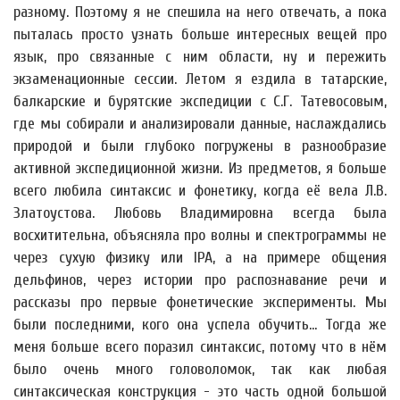
разному. Поэтому я не спешила на него отвечать, а пока
пыталась просто узнать больше интересных вещей про
язык, про связанные с ним области, ну и пережить
экзаменационные сессии. Летом я ездила в татарские,
балкарские и бурятские экспедиции с С.Г. Татевосовым,
где мы собирали и анализировали данные, наслаждались
природой и были глубоко погружены в разнообразие
активной экспедиционной жизни. Из предметов, я больше
всего любила синтаксис и фонетику, когда её вела Л.В.
Златоустова. Любовь Владимировна всегда была
восхитительна, объясняла про волны и спектрограммы не
через сухую физику или IPA, а на примере общения
дельфинов, через истории про распознавание речи и
рассказы про первые фонетические эксперименты. Мы
были последними, кого она успела обучить... Тогда же
меня больше всего поразил синтаксис, потому что в нём
было очень много головоломок, так как любая
синтаксическая конструкция - это часть одной большой