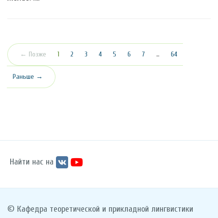
(текущая)
← Позже
1
2
3
4
5
6
7
…
64
Раньше →
Найти нас на
© Кафедра теоретической и прикладной лингвистики