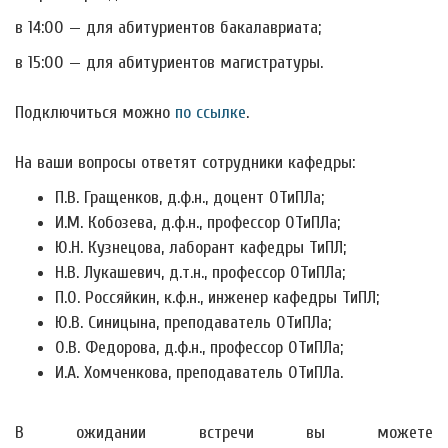
в 14:00 — для абитуриентов бакалавриата;
в 15:00 — для абитуриентов магистратуры.
Подключиться можно
по ссылке
.
На ваши вопросы ответят сотрудники кафедры:
П.В. Гращенков, д.ф.н., доцент ОТиПЛа;
И.М. Кобозева, д.ф.н., профессор ОТиПЛа;
Ю.Н. Кузнецова, лаборант кафедры ТиПЛ;
Н.В. Лукашевич, д.т.н., профессор ОТиПЛа;
П.О. Россяйкин, к.ф.н., инженер кафедры ТиПЛ;
Ю.В. Синицына, преподаватель ОТиПЛа;
О.В. Федорова, д.ф.н., профессор ОТиПЛа;
И.А. Хомченкова, преподаватель ОТиПЛа.
В ожидании встречи вы можете