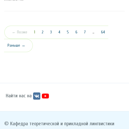
(текущая)
← Позже
1
2
3
4
5
6
7
…
64
Раньше →
Найти нас на
© Кафедра теоретической и прикладной лингвистики