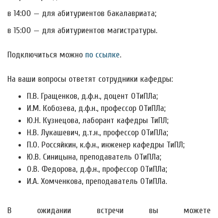
в 14:00 — для абитуриентов бакалавриата;
в 15:00 — для абитуриентов магистратуры.
Подключиться можно
по ссылке
.
На ваши вопросы ответят сотрудники кафедры:
П.В. Гращенков, д.ф.н., доцент ОТиПЛа;
И.М. Кобозева, д.ф.н., профессор ОТиПЛа;
Ю.Н. Кузнецова, лаборант кафедры ТиПЛ;
Н.В. Лукашевич, д.т.н., профессор ОТиПЛа;
П.О. Россяйкин, к.ф.н., инженер кафедры ТиПЛ;
Ю.В. Синицына, преподаватель ОТиПЛа;
О.В. Федорова, д.ф.н., профессор ОТиПЛа;
И.А. Хомченкова, преподаватель ОТиПЛа.
В ожидании встречи вы можете