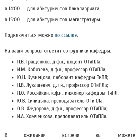
в 14:00 — для абитуриентов бакалавриата;
в 15:00 — для абитуриентов магистратуры.
Подключиться можно
по ссылке
.
На ваши вопросы ответят сотрудники кафедры:
П.В. Гращенков, д.ф.н., доцент ОТиПЛа;
И.М. Кобозева, д.ф.н., профессор ОТиПЛа;
Ю.Н. Кузнецова, лаборант кафедры ТиПЛ;
Н.В. Лукашевич, д.т.н., профессор ОТиПЛа;
П.О. Россяйкин, к.ф.н., инженер кафедры ТиПЛ;
Ю.В. Синицына, преподаватель ОТиПЛа;
О.В. Федорова, д.ф.н., профессор ОТиПЛа;
И.А. Хомченкова, преподаватель ОТиПЛа.
В ожидании встречи вы можете