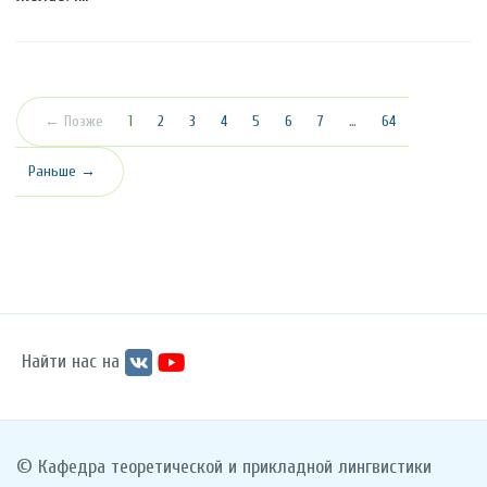
(текущая)
← Позже
1
2
3
4
5
6
7
…
64
Раньше →
Найти нас на
© Кафедра теоретической и прикладной лингвистики