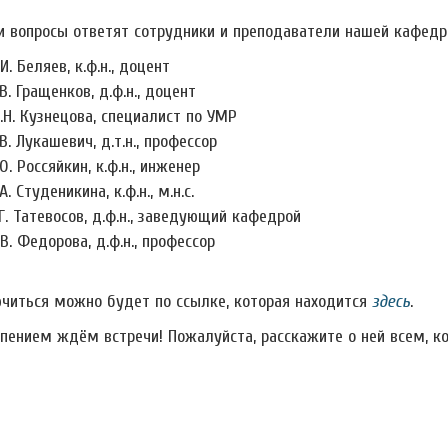
и вопросы ответят сотрудники и преподаватели нашей кафедр
.И. Беляев, к.ф.н., доцент
.В. Гращенков, д.ф.н., доцент
.Н. Кузнецова, специалист по УМР
.В. Лукашевич, д.т.н., профессор
.О. Россяйкин, к.ф.н., инженер
А. Студеникина, к.ф.н., м.н.с.
.Г. Татевосов, д.ф.н., заведующий кафедрой
.В. Федорова, д.ф.н., профессор
читься можно будет по ссылке, которая находится
здесь
.
рпением ждём встречи! Пожалуйста, расскажите о ней всем, к