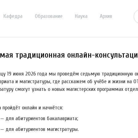
Кафедра
Образование
Наука
Архив
мая традиционная онлайн-консультация
ицу 19 июня 2026 года мы проведём седьмую традиционную о
вриата и магистратуры, где расскажем об учёбе и жизни на ОТ
ратуру смогут узнать о новых магистерских программах отдел
 пройдёт онлайн и начнётся:
0 — для абитуриентов бакалавриата;
0 — для абитуриентов магистратуры.