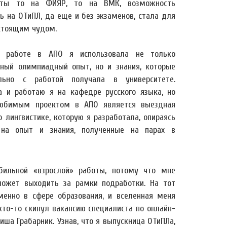
нты то на ФИЯР, то на ВМК, возможность
ь на ОТиПЛ, да еще и без экзаменов, стала для
стоящим чудом.
й работе в АПО я использовала не только
нный олимпиадный опыт, но и знания, которые
льно с работой получала в университете.
а и работаю я на кафедре русского языка, но
юбимым проектом в АПО является выездная
 лингвистике, которую я разработала, опираясь
на опыт и знания, полученные на парах в
бильной «взрослой» работы, потому что мне
 может выходить за рамки подработки. На тот
енно в сфере образования, и вселенная меня
кто-то скинул вакансию специалиста по онлайн-
ша Грабарник. Узнав, что я выпускница ОТиПЛа,