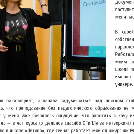
докуме
поступит
меня на
В свое
собстве
паралле
Работал
моим л
школа по
именно 
универе.
ив бакалавриат, я начала задумываться над поиском ста
сь, что преподавание без педагогического образования не
 у меня уже появилось ощущение, что работать я хочу им
ла — в чат курса (отдельное спасибо ОТиПЛу за нетворкинг) 
ию в школе «Летово», где сейчас работает мой однокурсник Ми