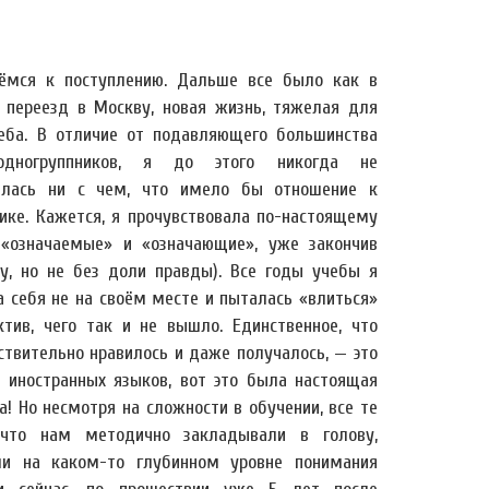
нёмся к поступлению. Дальше все было как в
.. переезд в Москву, новая жизнь, тяжелая для
еба. В отличие от подавляющего большинства
одногруппников, я до этого никогда не
алась ни с чем, что имело бы отношение к
тике. Кажется, я прочувствовала по-настоящему
 «означаемые» и «означающие», уже закончив
чу, но не без доли правды). Все годы учебы я
 себя не на своём месте и пыталась «влиться»
ктив, чего так и не вышло. Единственное, что
ствительно нравилось и даже получалось, — это
е иностранных языков, вот это была настоящая
! Но несмотря на сложности в обучении, все те
 что нам методично закладывали в голову,
ли на каком-то глубинном уровне понимания