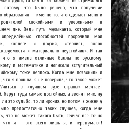
моей души, то она в тот момент не стремилась
а, потому что было решено, что получение
о образования — именно то, что сделает меня и
родителей спокойными и уверенными в
шнем дне. Ведь путь музыканта, который мне
 определённых способностей пророчили мои
оги, коллеги и друзья, «тернист, полон
сказуемости и материально неустойчив». И так
 что я имела отличные баллы по русскому,
скому и математике и написала вступительный
лийскому тоже неплохо. Когда мне позвонили и
и, что я прошла, я не поверила, что такое может
 Учиться в «лучшем вузе страны» мечтает
, берут туда самых достойных, а звонят мне, ну
о ли это судьба, то ли ирония, но потом в жизни у
ыло предостаточно таких случаев, когда мне
сь, что не может такого быть, сейчас все точно
, что я — это всего лишь я, и передумают!