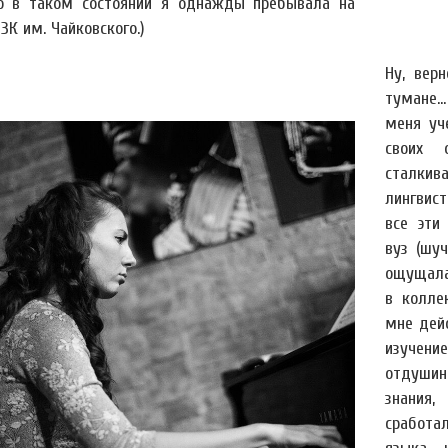
о в таком состоянии я однажды пребывала на
ЗК им. Чайковского.)
Ну, вер
тумане.
меня уч
своих 
сталкив
лингвис
все эти
вуз (шу
ощущала
в колле
мне дей
изучени
отдушина
знания,
сработа