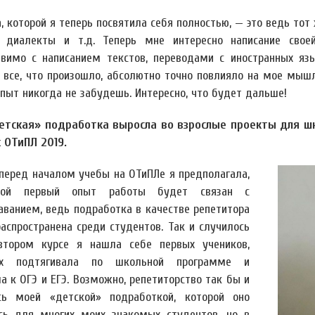
 которой я теперь посвятила себя полностью, — это ведь тот 
, диалекты и т.д. Теперь мне интересно написание свое
авимо с написанием текстов, переводами с иностранных язы
 все, что произошло, абсолютно точно повлияло на мое мышл
опыт никогда не забудешь. Интересно, что будет дальше!
етская» подработка выросла во взрослые проекты для шк
 ОТиПЛ 2019.
перед началом учебы на ОТиПЛе я предполагала,
ой первый опыт работы будет связан с
аванием, ведь подработка в качестве репетитора
распространена среди студентов. Так и случилось
тором курсе я нашла себе первых учеников,
ых подтягивала по школьной программе и
а к ОГЭ и ЕГЭ. Возможно, репетиторство так бы и
сь моей «детской» подработкой, которой оно
сь для многих моих знакомых студентов, но в