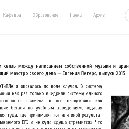
Кафедра
Образование
Наука
Архив
ли связь между написанием собственной музыки и аран
щий маэстро своего дела — Евгения Петерс, выпуск 2015
ТиПЛе я оказалась по воле случая. В систему
вания как раз только внедрили систему единого
рственного экзамена, и все выпускники как
шие бегали по учебным заведениям, подавая
ния туда, где принимают тот или иной результат
зываемого ЕГЭ, а не куда «душа стремится». Что