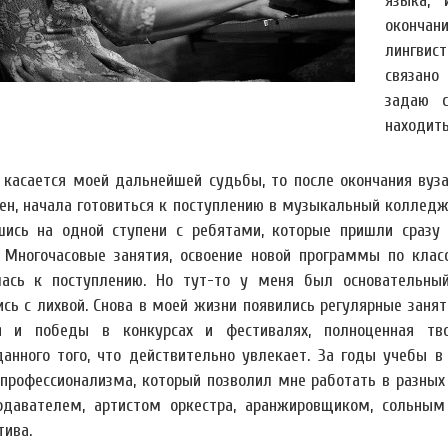
языка, 
оконча
лингвист
связано
задаю с
находить
 касается моей дальнейшей судьбы, то после окончания вуза
ен, начала готовиться к поступлению в музыкальный колледж
шись на одной ступени с ребятами, которые пришли сразу 
. Многочасовые занятия, освоение новой программы по кла
лась к поступлению. Но тут-то у меня был основательный
ись с лихвой. Снова в моей жизни появились регулярные заня
я и победы в конкурсах и фестивалях, полноценная тво
данного того, что действительно увлекает. За годы учебы 
 профессионализма, который позволил мне работать в разны
одавателем, артистом оркестра, аранжировщиком, сольным
тива.