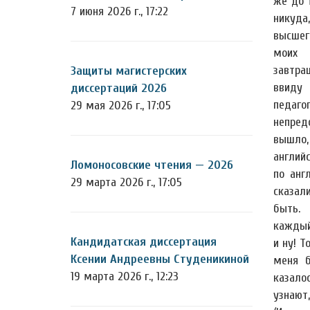
же до 
7 июня 2026 г., 17:22
никуд
высшег
моих 
завтра
Защиты магистерских
ввиду
диссертаций 2026
педаг
29 мая 2026 г., 17:05
непред
вышло,
англий
Ломоносовские чтения — 2026
по анг
29 марта 2026 г., 17:05
сказал
быть.
каждый
Кандидатская диссертация
и ну! Т
Ксении Андреевны Студеникиной
меня б
19 марта 2026 г., 12:23
казало
узнают