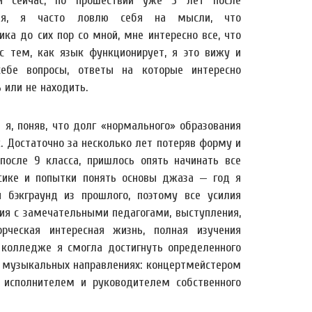
и сейчас, по прошествии уже 5 лет после
ния, я часто ловлю себя на мысли, что
ика до сих пор со мной, мне интересно все, что
 с тем, как язык функционирует, я это вижу и
ебе вопросы, ответы на которые интересно
 или не находить.
 я, поняв, что долг «нормального» образования
. Достаточно за несколько лет потеряв форму и
после 9 класса, пришлось опять начинать все
ссике и попытки понять основы джаза — год я
 бэкграунд из прошлого, поэтому все усилия
тия с замечательными педагогами, выступления,
рческая интересная жизнь, полная изучения
в колледже я смогла достигнуть определенного
х музыкальных направлениях: концертмейстером
 исполнителем и руководителем собственного