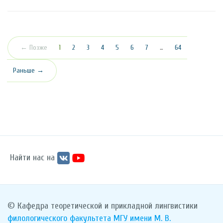
(текущая)
← Позже
1
2
3
4
5
6
7
…
64
Раньше →
Найти нас на
© Кафедра теоретической и прикладной лингвистики
филологического факультета
МГУ имени М. В.