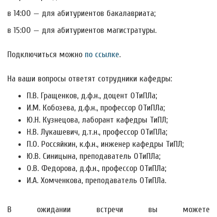
в 14:00 — для абитуриентов бакалавриата;
в 15:00 — для абитуриентов магистратуры.
Подключиться можно
по ссылке
.
На ваши вопросы ответят сотрудники кафедры:
П.В. Гращенков, д.ф.н., доцент ОТиПЛа;
И.М. Кобозева, д.ф.н., профессор ОТиПЛа;
Ю.Н. Кузнецова, лаборант кафедры ТиПЛ;
Н.В. Лукашевич, д.т.н., профессор ОТиПЛа;
П.О. Россяйкин, к.ф.н., инженер кафедры ТиПЛ;
Ю.В. Синицына, преподаватель ОТиПЛа;
О.В. Федорова, д.ф.н., профессор ОТиПЛа;
И.А. Хомченкова, преподаватель ОТиПЛа.
В ожидании встречи вы можете