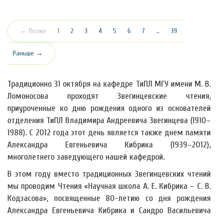
(текущая)
← Позже
1
2
3
4
5
6
7
…
39
Раньше →
Традиционно 31 октября на кафедре ТиПЛ МГУ имени М. В.
Ломоносова проходят Звегинцевские чтения,
приуроченные ко дню рождения одного из основателей
отделения ТиПЛ Владимира Андреевича Звегинцева (1910–
1988). С 2012 года этот день является также днем памяти
Александра Евгеньевича Кибрика (1939–2012),
многолетнего заведующего нашей кафедрой.
В этом году вместо традиционных Звегинцевских чтений
мы проводим Чтения «Научная школа А. Е. Кибрика – С. В.
Кодзасова», посвященные 80-летию со дня рождения
Александра Евгеньевича Кибрика и Сандро Васильевича