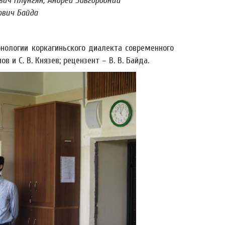
вич Плунгян, Андрей Завгородний
вич Байда
нологии коркагиньского диалекта современного
в и С. В. Князев; рецензент – В. В. Байда.