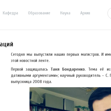
Кафедра
Образование
Наука
Архив
таций
Сегодня мы выпустили наших первых магистров. И им
этой новостной ленте.
Первой защищалась
Таня Бондаренко
. Тема её ис
дативными аргументами»; научный руководитель – С. Г.
выпускница 2008 года.