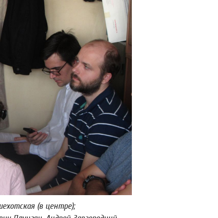
ехотская (в центре);