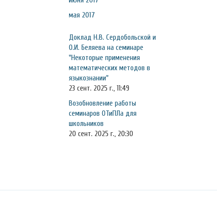
июня 2017
мая 2017
Доклад Н.В. Сердобольской и
О.И. Беляева на семинаре
"Некоторые применения
математических методов в
языкознании"
23 сент. 2025 г., 11:49
Возобновление работы
семинаров ОТиПЛа для
школьников
20 сент. 2025 г., 20:30