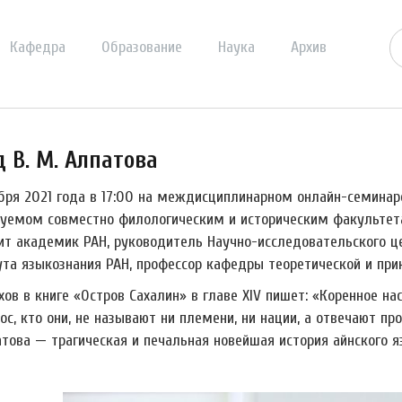
Кафедра
Образование
Наука
Архив
 В. М. Алпатова
ября 2021 года в 17:00 на междисциплинарном онлайн-семинар
зуемом совместно филологическим и историческим факультета
ит академик РАН, руководитель Научно-исследовательского 
ута языкознания РАН, профессор кафедры теоретической и прик
ехов в книге «Остров Сахалин» в главе XIV пишет: «Коренное 
ос, кто они, не называют ни племени, ни нации, а отвечают про
атова
—
трагическая и печальная новейшая история айнского я