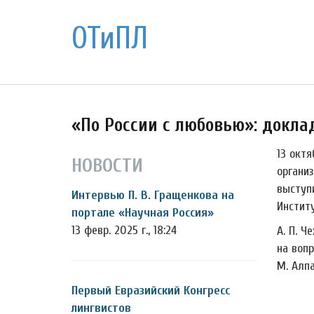
ОТиПЛ
«По России с любовью»: доклад
13 окт
НОВОСТИ
органи
выступ
Интервью П. В. Гращенкова на
Инстит
портале «Научная Россия»
13 февр. 2025 г., 18:24
А. П. Ч
на вопр
М. Алп
Первый Евразийский Конгресс
лингвистов