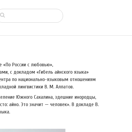
е «По России с любовью»,
ми, с докладом «Гибель айнского языка»
центра по национально-языковым отношениям
ладной лингвистики В. М. Алпатов.
население Южного Сахалина, здешние инородцы,
сто: айно. Это значит
—
человек». В докладе В.
зыка.