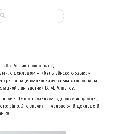
е «По России с любовью»,
ми, с докладом «Гибель айнского языка»
центра по национально-языковым отношениям
ладной лингвистики В. М. Алпатов.
население Южного Сахалина, здешние инородцы,
сто: айно. Это значит
—
человек». В докладе В.
зыка.