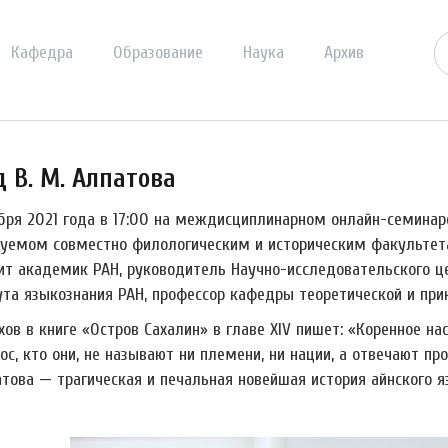
Кафедра
Образование
Наука
Архив
 В. М. Алпатова
ября 2021 года в 17:00 на междисциплинарном онлайн-семинар
зуемом совместно филологическим и историческим факультета
ит академик РАН, руководитель Научно-исследовательского 
ута языкознания РАН, профессор кафедры теоретической и прик
ехов в книге «Остров Сахалин» в главе XIV пишет: «Коренное 
ос, кто они, не называют ни племени, ни нации, а отвечают про
атова
—
трагическая и печальная новейшая история айнского я