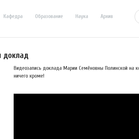
Кафедра
Образование
Наука
Архив
й доклад
Видеозапись доклада Марии Семёновны Полинской на ко
ничего кроме!