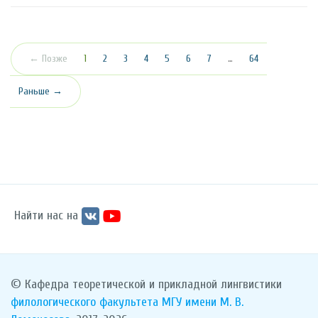
(текущая)
← Позже
1
2
3
4
5
6
7
…
64
Раньше →
Найти нас на
© Кафедра теоретической и прикладной лингвистики
филологического факультета
МГУ имени М. В.