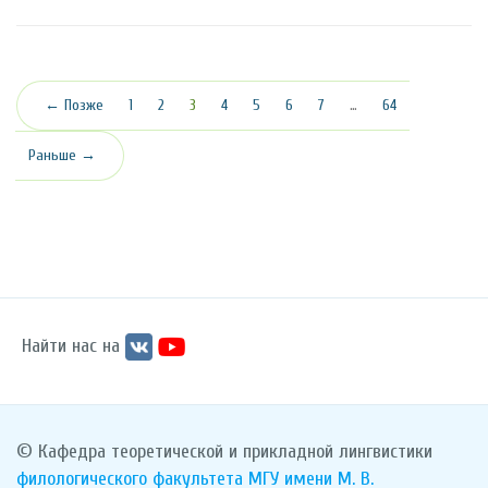
(текущая)
← Позже
1
2
3
4
5
6
7
…
64
Раньше →
Найти нас на
© Кафедра теоретической и прикладной лингвистики
филологического факультета
МГУ имени М. В.