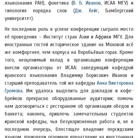
языкознания РАН), фонетика (
В. Б. Иванов
, ИСАА МГУ) и
типология порядка слов (
Дж. Хейг
, Бамбергский
университет).
Не последнюю роль в успехе конференции сыграло место
её проведения – Институт стран Азии и Африки МГУ. Для
иностранных гостей историческое здание на Моховой всё
же комфортнее, чем корпуса на Воробьёвых горах. Кроме
того, неоценимый вклад в организацию конференции
внесли организаторы от ИСАА: заведующий кафедрой
иранского языкознания Владимир Борисович Иванов и
старший преподаватель той же кафедры
Анна Викторовна
Громова
. Им удалось выделить для докладов и кофе-
брейков прекрасно оборудованные аудитории; помочь
нам договориться с рестораном об организации обедов и
банкета; наконец, привлечь замечательных студентов
иранской кафедры, чья безукоризненная работа и, не в
последнюю очередь, блестящее владение персидским
языком, произвели огромное впечатление на иностранных