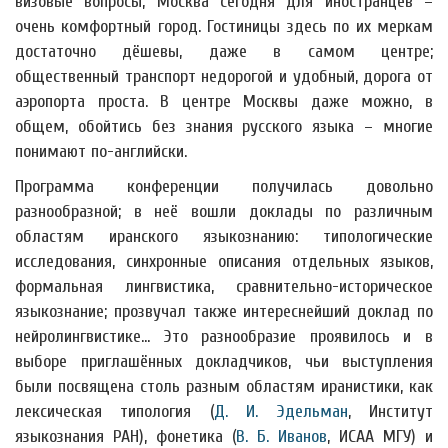
визовые вопросы, Москва сегодня для иностранцев –
очень комфортный город. Гостиницы здесь по их меркам
достаточно дёшевы, даже в самом центре;
общественный транспорт недорогой и удобный, дорога от
аэропорта проста. В центре Москвы даже можно, в
общем, обойтись без знания русского языка – многие
понимают по-английски.
Программа конференции получилась довольно
разнообразной; в неё вошли доклады по различным
областям иранского языкознанию: типологические
исследования, синхронные описания отдельных языков,
формальная лингвистика, сравнительно-историческое
языкознание; прозвучал также интереснейший доклад по
нейролингвистике… Это разнообразие проявилось и в
выборе приглашённых докладчиков, чьи выступления
были посвящена столь разным областям иранистики, как
лексическая типология (
Д. И. Эдельман
, Институт
языкознания РАН), фонетика (
В. Б. Иванов
, ИСАА МГУ) и