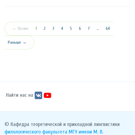
(текущая)
← Позже
1
2
3
4
5
6
7
…
64
Раньше →
Найти нас на
© Кафедра теоретической и прикладной лингвистики
филологического факультета
МГУ имени М. В.