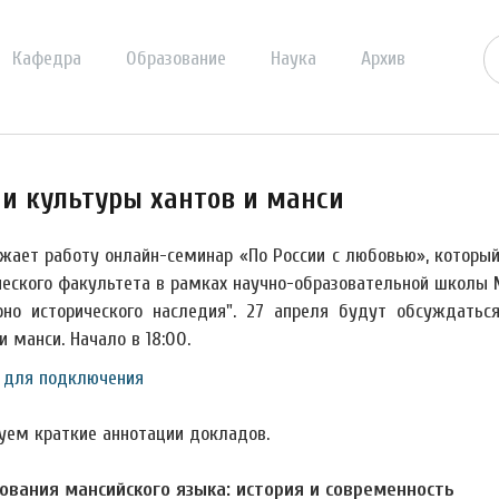
Кафедра
Образование
Наука
Архив
 и культуры хантов и манси
жает работу онлайн-семинар «По России с любовью», которы
ческого факультета в рамках научно-образовательной школы 
рно исторического наследия". 27 апреля будут обсуждатьс
и манси. Начало в 18:00.
 для подключения
уем краткие аннотации докладов.
ования мансийского языка: история и современность