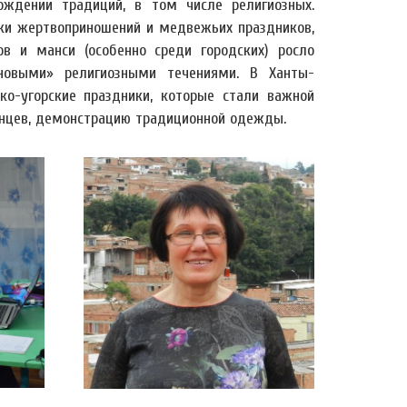
ождении традиций, в том числе религиозных.
ики жертвоприношений и медвежьих праздников,
ов и манси (особенно среди городских) росло
«новыми» религиозными течениями. В Ханты-
о-угорские праздники, которые стали важной
танцев, демонстрацию традиционной одежды.