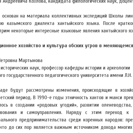
я Андреевича Козлова, кандидата филологических наук, доце
 основан на материала коллективных экспедиций Школы линг
ию казымского диалекта хантыйского языка. После кратко
трим некоторые интересные языковые явления хантыйского яз
ионное хозяйство и культура обских угров в меняющемс
Петровна Мартынова
 исторических наук, профессор кафедры истории и археологии
го государственного педагогического университета имени Л.Н.
аде будут рассмотрены изменения, происходящие в хозяйс
ветский период. В 1990-е годы этничность хантов и манси пр
лось в создании «родовых угодий», развитии оленеводства
твования и самоуправления. Наряду с этим переход к
ального предпринимательства среди коренных народов: пр
 что до сих пор является важным источником дохода многих