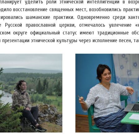
планирует уделить роли этнической интеллигенции в возр
одило восстановление священных мест, возобновились практ
зировались шаманские практики. Одновременно среди хант
е Русской православной церкви, отмечалось увлечение 
ском округе официальный статус имеют традиционные обск
 презентации этнической культуры через исполнение песен, 