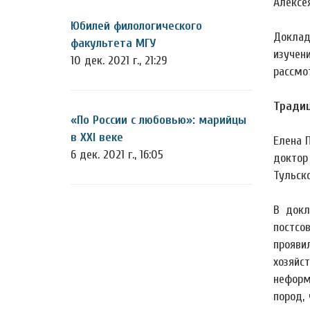
Алексе
Юбилей филологического
Доклад
факультета МГУ
изучен
10 дек. 2021 г., 21:29
рассмо
Традиц
«По России с любовью»: марийцы
в XXI веке
Елена 
6 дек. 2021 г., 16:05
доктор
Тульско
В докл
постсо
прояви
хозяйс
неформ
пород,