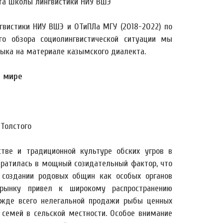
нта Школы лингвистики НИУ ВШЭ
вистики НИУ ВШЭ и ОТиПЛа МГУ (2018-2022) по
го обзора социолингвистической ситуации мы
ыка на материале казымского диалекта.
я мире
 Толстого
тве и традиционной культуре обских угров в
евратилась в мощный созидательный фактор, что
, создании родовых общин как особых органов
 рынку привел к широкому распространению
ежде всего нелегальной продажи рыбы ценных
 семей в сельской местности. Особое внимание