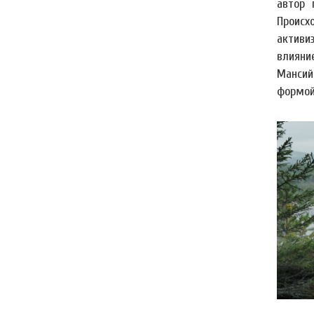
автор 
Происх
активи
влияни
Мансий
формой