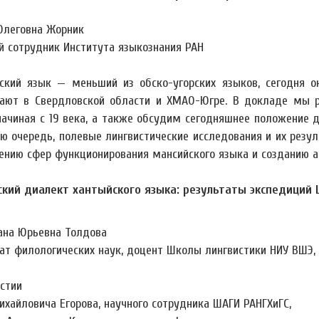
Олеговна Жорник
й сотрудник Института языкознания РАН
ский язык — меньший из обско-угорских языков, сегодня о
ают в Свердловской области и ХМАО-Югре. В докладе мы р
начиная с 19 века, а также обсудим сегодняшнее положение де
ую очередь, полевые лингвистические исследования и их рез
ению сфер функционирования мансийского языка и созданию ак
кий диалект хантыйского языка: результаты экспедиций
ана Юрьевна Толдова
ат филологических наук, доцент Школы лингвистики НИУ ВШЭ,
стии
ихайловича Егорова, научного сотрудника ШАГИ РАНГХиГС,