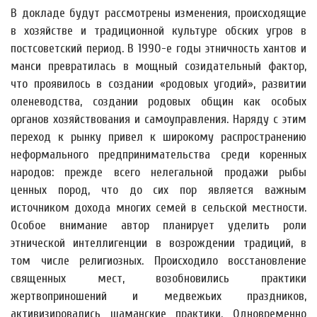
В докладе будут рассмотрены изменения, происходящие
в хозяйстве и традиционной культуре обских угров в
постсоветский период. В 1990-е годы этничность хантов и
манси превратилась в мощный созидательный фактор,
что проявилось в создании «родовых угодий», развитии
оленеводства, создании родовых общин как особых
органов хозяйствования и самоуправления. Наряду с этим
переход к рынку привел к широкому распространению
неформального предпринимательства среди коренных
народов: прежде всего нелегальной продажи рыбы
ценных пород, что до сих пор является важным
источником дохода многих семей в сельской местности.
Особое внимание автор планирует уделить роли
этнической интеллигенции в возрождении традиций, в
том числе религиозных. Происходило восстановление
священных мест, возобновились практики
жертвоприношений и медвежьих праздников,
активизировались шаманские практики. Одновременно