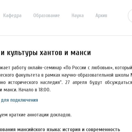
Кафедра
Образование
Наука
Архив
 и культуры хантов и манси
жает работу онлайн-семинар «По России с любовью», которы
ческого факультета в рамках научно-образовательной школы 
рно исторического наследия". 27 апреля будут обсуждатьс
и манси. Начало в 18:00.
 для подключения
уем краткие аннотации докладов.
ования мансийского языка: история и современность