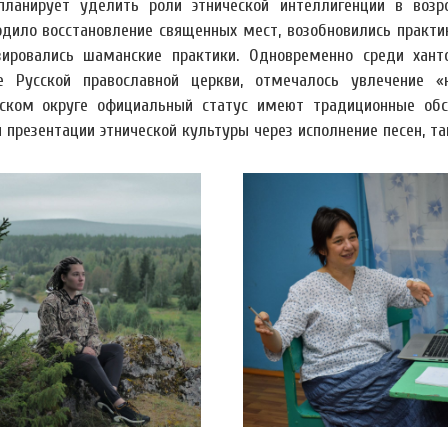
планирует уделить роли этнической интеллигенции в возр
одило восстановление священных мест, возобновились практ
зировались шаманские практики. Одновременно среди хант
е Русской православной церкви, отмечалось увлечение 
ском округе официальный статус имеют традиционные обск
 презентации этнической культуры через исполнение песен, 