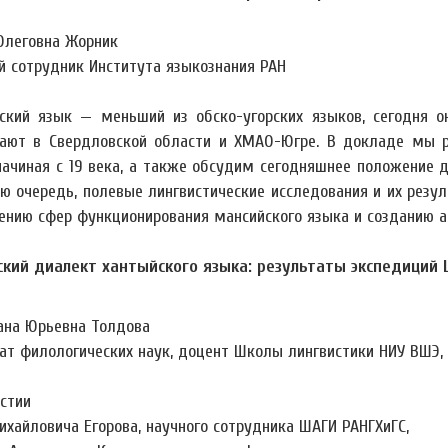
Олеговна Жорник
й сотрудник Института языкознания РАН
ский язык — меньший из обско-угорских языков, сегодня о
ают в Свердловской области и ХМАО-Югре. В докладе мы р
начиная с 19 века, а также обсудим сегодняшнее положение де
ую очередь, полевые лингвистические исследования и их рез
ению сфер функционирования мансийского языка и созданию ак
кий диалект хантыйского языка: результаты экспедиций
ана Юрьевна Толдова
ат филологических наук, доцент Школы лингвистики НИУ ВШЭ,
стии
ихайловича Егорова, научного сотрудника ШАГИ РАНГХиГС,