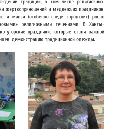
ождении традиций, в том числе религиозных.
ики жертвоприношений и медвежьих праздников,
ов и манси (особенно среди городских) росло
«новыми» религиозными течениями. В Ханты-
о-угорские праздники, которые стали важной
танцев, демонстрацию традиционной одежды.