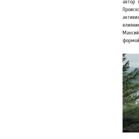
автор 
Происх
активи
влияни
Мансий
формой