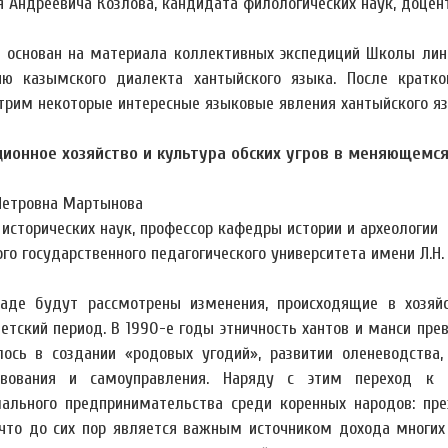
я Андреевича Козлова, кандидата филологических наук, доце
 основан на материала коллективных экспедиций Школы линг
ию казымского диалекта хантыйского языка. После кратко
трим некоторые интересные языковые явления хантыйского яз
ионное хозяйство и культура обских угров в меняющемс
Петровна Мартынова
 исторических наук, профессор кафедры истории и археологии
го государственного педагогического университета имени Л.Н.
аде будут рассмотрены изменения, происходящие в хозяйс
ветский период. В 1990-е годы этничность хантов и манси пр
лось в создании «родовых угодий», развитии оленеводства
твования и самоуправления. Наряду с этим переход к
ального предпринимательства среди коренных народов: пр
 что до сих пор является важным источником дохода многих