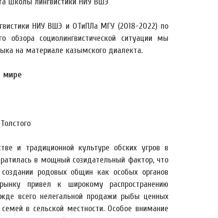
нта Школы лингвистики НИУ ВШЭ
вистики НИУ ВШЭ и ОТиПЛа МГУ (2018-2022) по
го обзора социолингвистической ситуации мы
ыка на материале казымского диалекта.
я мире
 Толстого
тве и традиционной культуре обских угров в
евратилась в мощный созидательный фактор, что
, создании родовых общин как особых органов
 рынку привел к широкому распространению
ежде всего нелегальной продажи рыбы ценных
 семей в сельской местности. Особое внимание