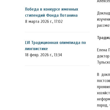
Алексе
Победа в конкурсе именных
Доклад
стипендий Фонда Потанина
изучен
8 марта 2026 г., 17:02
рассмо
Традиц
LVI Традиционная олимпиада по
лингвистике
Елена 
18 февр. 2026 г., 13:34
доктор
Тульско
В докл
постсо
прояви
хозяйс
неформ
пород,