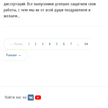
диссертаций. Все выпускники успешно защитили свои
работы, с чем мы их от всей души поздравляем и
желаем…
(текущая)
← Позже
1
2
3
4
5
6
7
…
64
Раньше →
Найти нас на