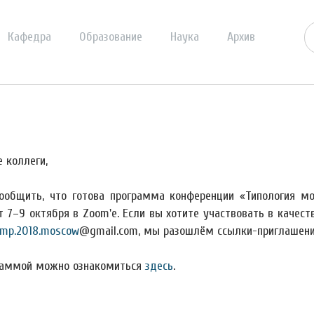
Кафедра
Образование
Наука
Архив
 коллеги,
ообщить, что готова программа конференции «Типология мо
т 7–9 октября в Zoom'е. Если вы хотите участвовать в качест
mp.2018.moscow
@gmail.com, мы разошлём ссылки-приглашени
раммой можно ознакомиться
здесь
.