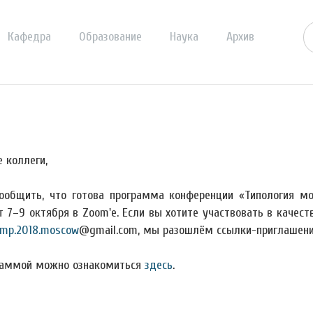
Кафедра
Образование
Наука
Архив
 коллеги,
ообщить, что готова программа конференции «Типология мо
т 7–9 октября в Zoom'е. Если вы хотите участвовать в качест
mp.2018.moscow
@gmail.com, мы разошлём ссылки-приглашени
раммой можно ознакомиться
здесь
.