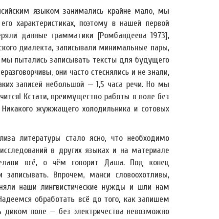
нсийским языком занимались крайне мало, мы
го характеристиках, поэтому в нашей первой
ряли данные грамматики [Ромбандеева 1973],
ского диалекта, записывали минимальные пары,
, мы пытались записывать тексты для будущего
разговорчивы, они часто стеснялись и не знали,
ких записей небольшой — 1,5 часа речи. Но мы
чится! Кстати, преимущество работы в поле без
й! Никакого жужжащего холодильника и сотовых
лиза литературы стало ясно, что необходимо
исследований в других языках и на материале
делали всё, о чём говорит Даша. Под конец
 записывать. Впрочем, манси словоохотливы,
оняли наши лингвистические нужды и шли нам
 Надеемся обработать всё до того, как запишем
ль диком поле — без электричества невозможно