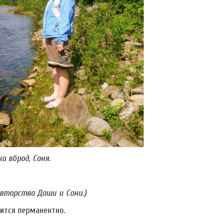
а вброд, Соня.
авторства Даши и Сони.)
лится перманентно.