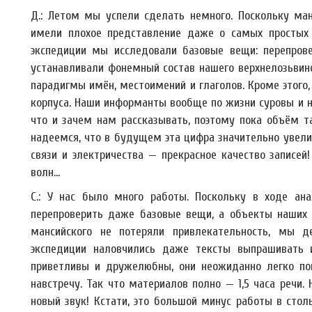
Д.: Летом мы успели сделать немного. Поскольку ма
имели плохое представление даже о самых простых е
экспедиции мы исследовали базовые вещи: перепрове
устанавливали фонемный состав нашего верхнелозьвин
парадигмы имён, местоимений и глаголов. Кроме этого
корпуса. Наши информанты вообще по жизни суровы и не
что и зачем нам рассказывать, поэтому пока объём та
надеемся, что в будущем эта цифра значительно увели
связи и электричества — прекрасное качество записе
волн…
С.: У нас было много работы. Поскольку в ходе ана
перепроверить даже базовые вещи, а объекты наших 
мансийского не потеряли привлекательность, мы 
экспедиции наловчились даже тексты выпрашивать и
приветливы и дружелюбны, они неожиданно легко п
навстречу. Так что материалов полно — 1,5 часа речи.
новый звук! Кстати, это большой минус работы в сто