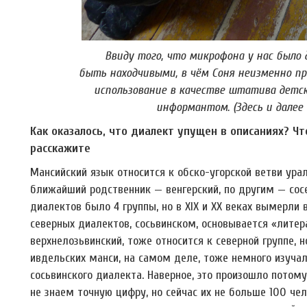
Ввиду того, что микрофона у нас было 
быть находчивыми, в чём Соня неизменно пре
использование в качестве штатива детс
информантом. (Здесь и далее 
Как оказалось, что диалект упущен в описаниях? Что
расскажите
Мансийский язык относится к обско-угорской ветви урал
ближайший родственник — венгерский, по другим — сос
диалектов было 4 группы, но в XIX и XX веках вымерли в
северных диалектов, сосьвинском, основывается «литер
верхнелозьвинский, тоже относится к северной группе, 
ивдельских манси, на самом деле, тоже немного изучал
сосьвинского диалекта. Наверное, это произошло потом
не знаем точную цифру, но сейчас их не больше 100 че