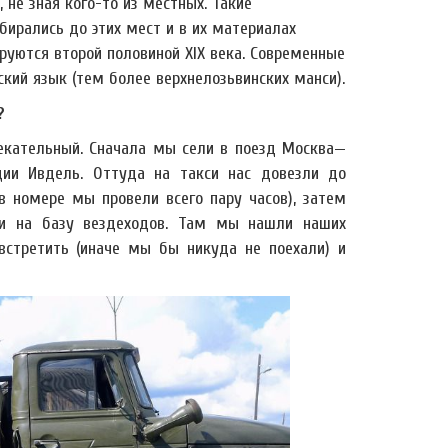
 не зная кого-то из местных. Такие
обирались до этих мест и в их материалах
ируются второй половиной XIX века. Современные
ий язык (тем более верхнелозьвинских манси).
?
лекательный. Сначала мы сели в поезд Москва—
ции Ивдель. Оттуда на такси нас довезли до
 в номере мы провели всего пару часов), затем
ли на базу вездеходов. Там мы нашли наших
встретить (иначе мы бы никуда не поехали) и