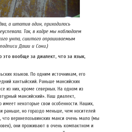
два, а штатив один, приходилось
успевала. Так, в кадре мы наблюдаем
кого унта, сшитого опрашиваемым
подписи Даши и Сони.)
 это вообще за диалект, что за язык,
ьских языков. По одним источникам, его
едний хантыйский. Раньше мансийских
се из них, кроме северных. На одном из
атурный мансийский». Наш диалект,
но имеет некоторые свои особенности. Наших,
и раньше, но гораздо меньше, чем носителей
у, что верхнелозьвинских манси очень мало (мы
ловек), они проживают в очень компактном и