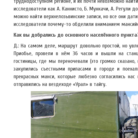
труднодоступном регионе, и их почти невозможно найти,
исследователи как А. Каннисто, Б. Мункачи, А. Регули д
можно найти верхнелозьвинские записи, но все они дат
исследователи почему-то обделили вниманием мансийск
Как вы добрались до основного населённого пункта
Д.: На самом деле, маршрут довольно простой, но ув
Приобье, провели в нём 36 часов и вышли на стан
гостиницы, где мы переночевали (это громко сказано,
закупились съестными припасами в городе и поеха
прекрасных манси, которые любезно согласились нас 
отправились на вездеходе «Урал» в тайгу.