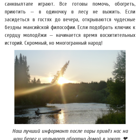
санквылтапе играют. Все готовы помочь, обогреть,
приютить — в одиночку в лесу не выжить. Если
засидеться в гостях до вечера, открываются чудесные
бездны мансийской философии. Если подобрать ключик к
сердцу молодёжи — начинается время восхитительных
историй. Скромный, но многогранный народ!
Наш лучший информант после пары привёз нас на
наш берег и уплывает обратно домой в закат. ❤