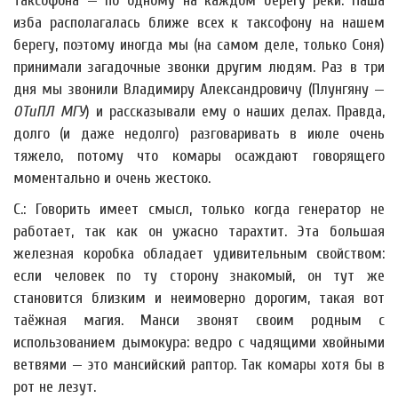
таксофона — по одному на каждом берегу реки. Наша
изба располагалась ближе всех к таксофону на нашем
берегу, поэтому иногда мы (на самом деле, только Соня)
принимали загадочные звонки другим людям. Раз в три
дня мы звонили Владимиру Александровичу (Плунгяну —
ОТиПЛ МГУ
) и рассказывали ему о наших делах. Правда,
долго (и даже недолго) разговаривать в июле очень
тяжело, потому что комары осаждают говорящего
моментально и очень жестоко.
С.: Говорить имеет смысл, только когда генератор не
работает, так как он ужасно тарахтит. Эта большая
железная коробка обладает удивительным свойством:
если человек по ту сторону знакомый, он тут же
становится близким и неимоверно дорогим, такая вот
таёжная магия. Манси звонят своим родным с
использованием дымокура: ведро с чадящими хвойными
ветвями — это мансийский раптор. Так комары хотя бы в
рот не лезут.