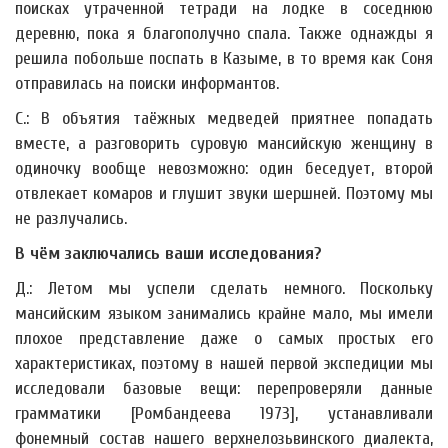
поисках утраченной тетради на лодке в соседнюю
деревню, пока я благополучно спала. Также однажды я
решила побольше поспать в Казыме, в то время как Соня
отправилась на поиски информантов.
С.: В объятия таёжных медведей приятнее попадать
вместе, а разговорить суровую мансийскую женщину в
одиночку вообще невозможно: один беседует, второй
отвлекает комаров и глушит звуки шершней. Поэтому мы
не разлучались.
В чём заключались ваши исследования?
Д.: Летом мы успели сделать немного. Поскольку
мансийским языком занимались крайне мало, мы имели
плохое представление даже о самых простых его
характеристиках, поэтому в нашей первой экспедиции мы
исследовали базовые вещи: перепроверяли данные
грамматики [Ромбандеева 1973], устанавливали
фонемный состав нашего верхнелозьвинского диалекта,