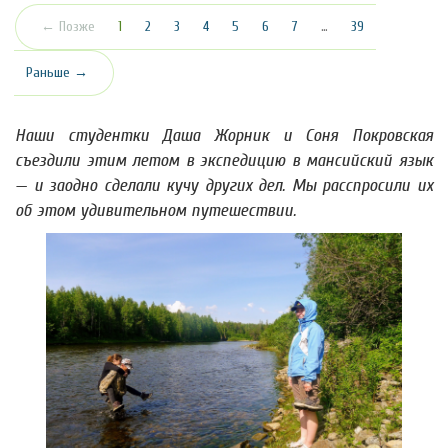
(текущая)
← Позже
1
2
3
4
5
6
7
…
39
Раньше →
Наши студентки Даша Жорник и Соня Покровская
съездили этим летом в экспедицию в мансийский язык
— и заодно сделали кучу других дел. Мы расспросили их
об этом удивительном путешествии.