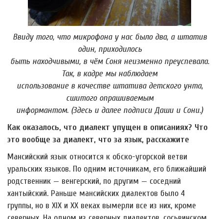
Ввиду того, что микрофона у нас было два, а штатив
один, приходилось
быть находчивыми, в чём Соня неизменно преуспевала.
Так, в кадре мы наблюдаем
использование в качестве штатива детского унта,
сшитого опрашиваемым
информантом. (Здесь и далее подписи Даши и Сони.)
Как оказалось, что диалект упущен в описаниях? Что
это вообще за диалект, что за язык, расскажите
Мансийский язык относится к обско-угорской ветви
уральских языков. По одним источникам, его ближайший
родственник — венгерский, по другим — соседний
хантыйский. Раньше мансийских диалектов было 4
группы, но в XIX и XX веках вымерли все из них, кроме
северных. На одном из северных диалектов, сосьвинском,