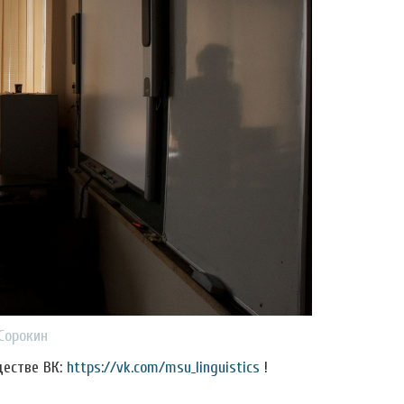
Сорокин
ществе ВК:
https://vk.com/msu_linguistics
!