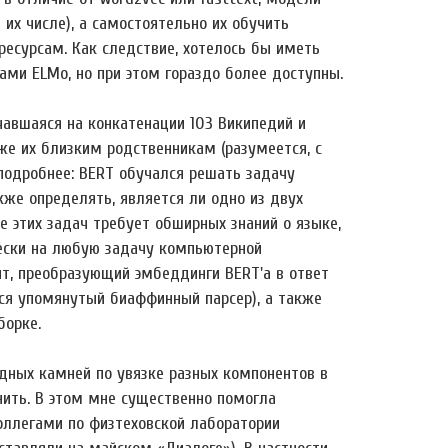
их числе), а самостоятельно их обучить
ресурсам. Как следствие, хотелось бы иметь
ми ELMo, но при этом гораздо более доступны.
чавшаяся на конкатенации 103 Википедий и
же их близким родственникам (разумеется, с
оподробнее: BERT обучался решать задачу
акже определять, является ли одно из двух
 этих задач требует обширных знаний о языке,
ески на любую задачу компьютерной
нт, преобразующий эмбеддинги BERT'а в ответ
тся упомянутый биаффинный парсер), а также
борке.
одных камней по увязке разных компонентов в
нить. В этом мне существенно помогла
оллегами по физтеховской лаборатории