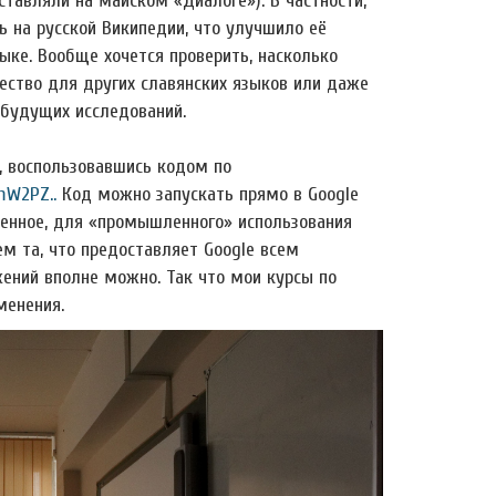
авляли на майском «Диалоге»). В частности,
 на русской Википедии, что улучшило её
зыке. Вообще хочется проверить, насколько
ество для других славянских языков или даже
а будущих исследований.
 воспользовавшись кодом по
ImW2PZ..
Код можно запускать прямо в Google
твенное, для «промышленного» использования
м та, что предоставляет Google всем
ний вполне можно. Так что мои курсы по
менения.