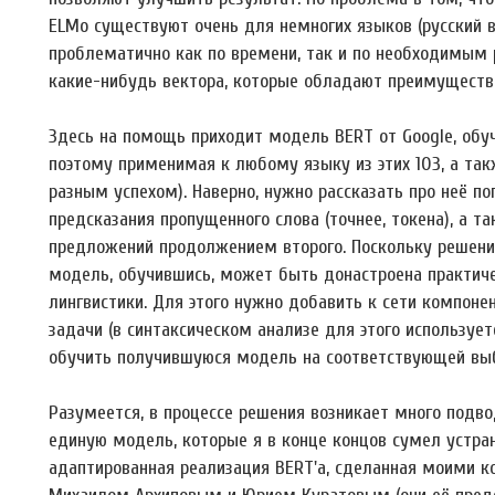
ELMo существуют очень для немногих языков (русский в 
проблематично как по времени, так и по необходимым 
какие-нибудь вектора, которые обладают преимущества
Здесь на помощь приходит модель BERT от Google, обу
поэтому применимая к любому языку из этих 103, а так
разным успехом). Наверно, нужно рассказать про неё п
предсказания пропущенного слова (точнее, токена), а т
предложений продолжением второго. Поскольку решение
модель, обучившись, может быть донастроена практич
лингвистики. Для этого нужно добавить к сети компоне
задачи (в синтаксическом анализе для этого используе
обучить получившуюся модель на соответствующей вы
Разумеется, в процессе решения возникает много подв
единую модель, которые я в конце концов сумел устра
адаптированная реализация BERT'а, сделанная моими к