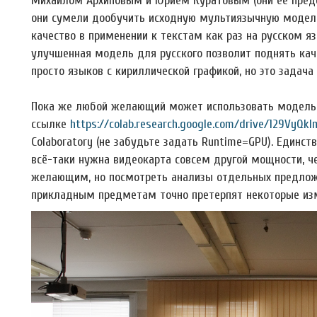
Михаилом Архиповым и Юрием Куратовым (они её предст
они сумели дообучить исходную мультиязычную модель
качество в применении к текстам как раз на русском я
улучшенная модель для русского позволит поднять кач
просто языков с кириллической графикой, но это задач
Пока же любой желающий может использовать модель,
ссылке
https://colab.research.google.com/drive/129VyQk
Colaboratory (не забудьте задать Runtime=GPU). Единс
всё-таки нужна видеокарта совсем другой мощности, че
желающим, но посмотреть анализы отдельных предложе
прикладным предметам точно претерпят некоторые из