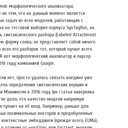
лей: морфологического анализатора,
н он тем, что на данный момент является
х задач из всех моделей, работающих с
за на тестовой выборке корпуса SynTagRus, на
ь синтаксического разбора (Labeled Attachment
ю форму слова, не представляет собой ничего
з всех его разборов тот, который лучше всего
А вот морфологический анализатор и парсер
018 году компанией Google.
ли нет, просто удалось связать воедино уже
ль определения синтаксических вершин и
Мэннингом в 2016 году (их статья наверняка
гое дело, что качество модели напрямую
оступают на её вход. Например, раньше для
мых посимвольных векторов и предобученных
 контекстные эмбеддинги (прежде всего, ELMo),
 в отличие от word2vec или fasttext, модели