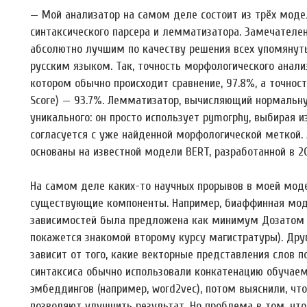
— Мой анализатор на самом деле состоит из трёх моде
синтаксического парсера и лемматизатора. Замечателе
абсолютно лучшим по качеству решения всех упомянуты
русским языком. Так, точность морфологического анали
котором обычно происходит сравнение, 97.8%, а точност
Score) — 93.7%. Лемматизатор, вычисляющий нормальну
уникального: он просто использует pymorphy, выбирая и
согласуется с уже найденной морфологической меткой. 
основаны на известной модели BERT, разработанной в 2
На самом деле каких-то научных прорывов в моей моде
существующие компоненты. Например, биаффинная моде
зависимостей была предложена как минимум Дозатом и 
покажется знакомой второму курсу магистратуры). Дру
зависит от того, какие векторные представления слов п
синтаксиса обычно использовали конкатенацию обучае
эмбеддингов (например, word2vec), потом выяснили, что
позволяют улучшить результат. Но проблема в том, что