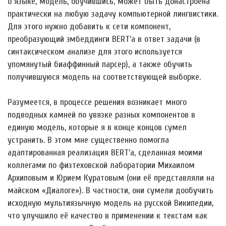
о языке, модель, обучившись, может быть донастроена
практически на любую задачу компьютерной лингвистики.
Для этого нужно добавить к сети компонент,
преобразующий эмбеддинги BERT'а в ответ задачи (в
синтаксическом анализе для этого используется
упомянутый биаффинный парсер), а также обучить
получившуюся модель на соответствующей выборке.
Разумеется, в процессе решения возникает много
подводных камней по увязке разных компонентов в
единую модель, которые я в конце концов сумел
устранить. В этом мне существенно помогла
адаптированная реализация BERT'а, сделанная моими
коллегами по физтеховской лаборатории Михаилом
Архиповым и Юрием Куратовым (они её представляли на
майском «Диалоге»). В частности, они сумели дообучить
исходную мультиязычную модель на русской Википедии,
что улучшило её качество в применении к текстам как