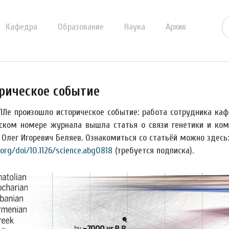
Кафедра
Образование
Наука
Архив
рическое событие
ПЛе произошло историческое событие: работа сотрудника каф
ском номере журнала вышла статья о связи генетики и комп
 Олег Игоревич Беляев. Ознакомиться со статьёй можно здесь:
.org/doi/10.1126/science.abg0818
(требуется подписка).