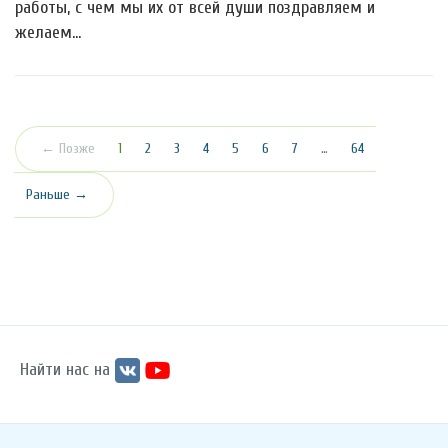
работы, с чем мы их от всей души поздравляем и
желаем…
(текущая)
← Позже
1
2
3
4
5
6
7
…
64
Раньше →
Найти нас на