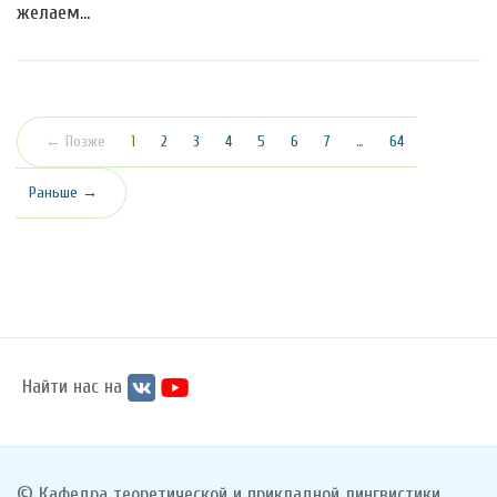
желаем…
(текущая)
← Позже
1
2
3
4
5
6
7
…
64
Раньше →
Найти нас на
© Кафедра теоретической и прикладной лингвистики