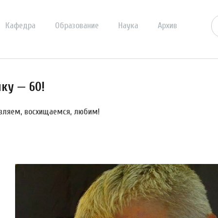
Кафедра
Образование
Наука
Архив
ку — 60!
вляем, восхищаемся, любим!