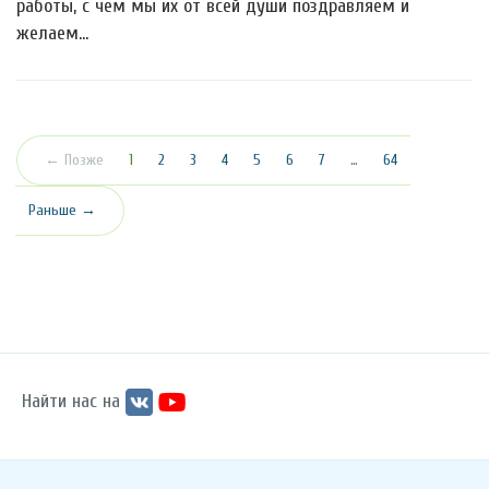
работы, с чем мы их от всей души поздравляем и
желаем…
(текущая)
← Позже
1
2
3
4
5
6
7
…
64
Раньше →
Найти нас на