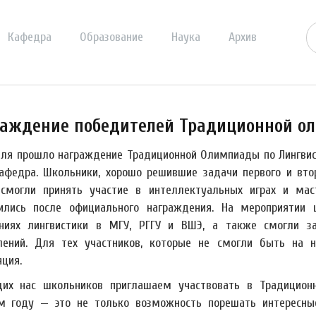
Кафедра
Образование
Наука
Архив
аждение победителей Традиционной о
еля прошло награждение Традиционной Олимпиады по Лингвист
афедра. Школьники, хорошо решившие задачи первого и втор
смогли принять участие в интеллектуальных играх и мас
ились после официального награждения. На мероприятии 
ниях лингвистики в МГУ, РГГУ и ВШЭ, а также смогли з
лений. Для тех участников, которые не смогли быть на н
ция.
их нас школьников приглашаем участвовать в Традицио
м году — это не только возможность порешать интересные