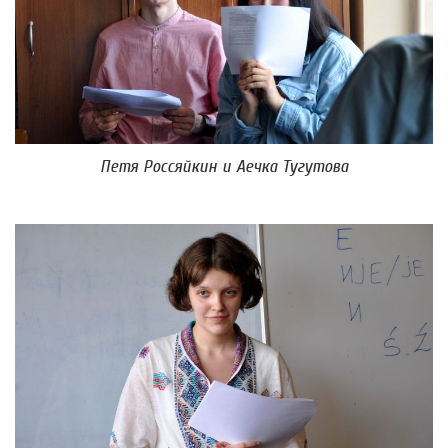
Петя Россяйкин и Аечка Тугутова