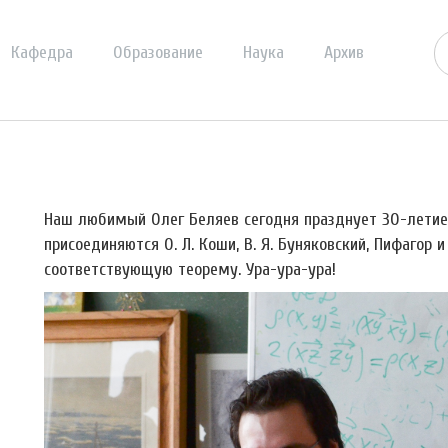
Кафедра
Образование
Наука
Архив
Наш любимый Олег Беляев сегодня празднует 30-летие.
присоединяются О. Л. Коши, В. Я. Буняковский, Пифагор
соответствующую теорему. Ура-ура-ура!