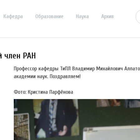
Кафедра
Образование
Наука
Архив
й член РАН
Профессор кафедры ТиПЛ Владимир Михайлович Алпато
академии наук. Поздравляем!
Фото: Кристина Парфёнова