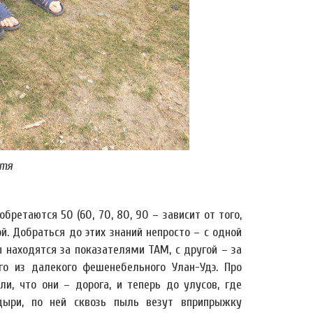
етя
бретаются 50 (60, 70, 80, 90 – зависит от того,
ой. Добраться до этих знаний непросто – с одной
 находятся за показателями TAM, с другой – за
о из далекого фешенебельного Улан-Удэ. Про
и, что они – дорога, и теперь до улусов, где
дыри, по ней сквозь пыль везут вприпрыжку