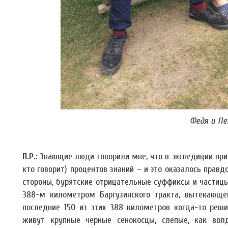
Федя и П
П.Р.
: Знающие люди говорили мне, что в экспедиции прио
кто говорит) процентов знаний – и это оказалось правд
стороны, бурятские отрицательные суффиксы и частицы
388-м километром Баргузинского тракта, вытекающег
последние 150 из этих 388 километров когда-то решил
живут крупные черные сенокосцы, слепые, как вол