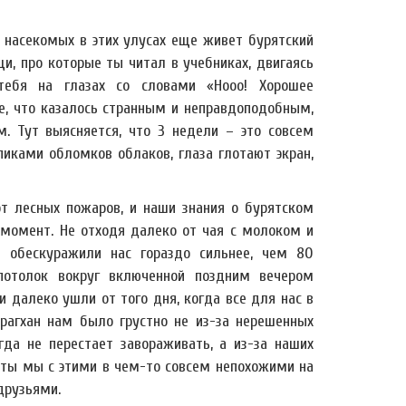
 насекомых в этих улусах еще живет бурятский
и, про которые ты читал в учебниках, двигаясь
ебя на глазах со словами «Нооо! Хорошее
е, что казалось странным и неправдоподобным,
. Тут выясняется, что 3 недели – это совсем
пиками обломков облаков, глаза глотают экран,
от лесных пожаров, и наши знания о бурятском
момент. Не отходя далеко от чая с молоком и
е обескуражили нас гораздо сильнее, чем 80
потолок вокруг включенной поздним вечером
и далеко ушли от того дня, когда все для нас в
рагхан нам было грустно не из-за нерешенных
огда не перестает завораживать, а из-за наших
оты мы с этими в чем-то совсем непохожими на
друзьями.