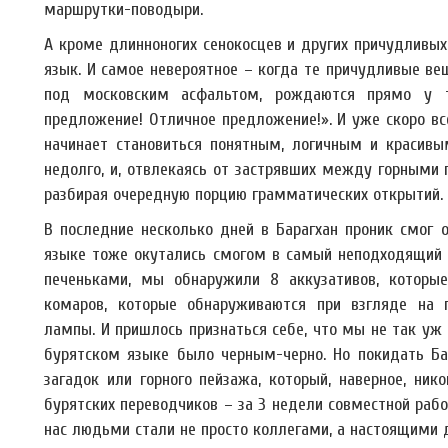
маршрутки-поводыри.
А кроме длинноногих сенокосцев и других причудливых
язык. И самое невероятное – когда те причудливые вещ
под московским асфальтом, рождаются прямо у т
предложение! Отличное предложение!». И уже скоро вс
начинает становиться понятным, логичным и красивым
недолго, и, отвлекаясь от застрявших между горными 
разбирая очередную порцию грамматических открытий.
В последние несколько дней в Барагхан проник смог 
языке тоже окутались смогом в самый неподходящий 
печеньками, мы обнаружили 8 аккузативов, которы
комаров, которые обнаруживаются при взгляде на 
лампы. И пришлось признаться себе, что мы не так уж 
бурятском языке было черным-черно. Но покидать Ба
загадок или горного пейзажа, который, наверное, ник
бурятских переводчиков – за 3 недели совместной раб
нас людьми стали не просто коллегами, а настоящими 