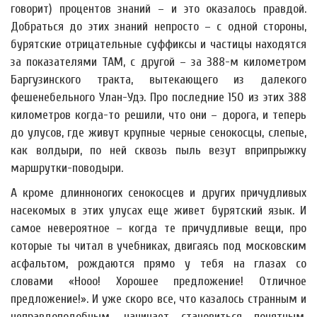
говорит) процентов знаний – и это оказалось правдой.
Добраться до этих знаний непросто – с одной стороны,
бурятские отрицательные суффиксы и частицы находятся
за показателями TAM, с другой – за 388-м километром
Баргузинского тракта, вытекающего из далекого
фешенебельного Улан-Удэ. Про последние 150 из этих 388
километров когда-то решили, что они – дорога, и теперь
до улусов, где живут крупные черные сенокосцы, слепые,
как волдыри, по ней сквозь пыль везут вприпрыжку
маршрутки-поводыри.
А кроме длинноногих сенокосцев и других причудливых
насекомых в этих улусах еще живет бурятский язык. И
самое невероятное – когда те причудливые вещи, про
которые ты читал в учебниках, двигаясь под московским
асфальтом, рождаются прямо у тебя на глазах со
словами «Нооо! Хорошее предложение! Отличное
предложение!». И уже скоро все, что казалось странным и
неправдоподобным, начинает становиться понятным,