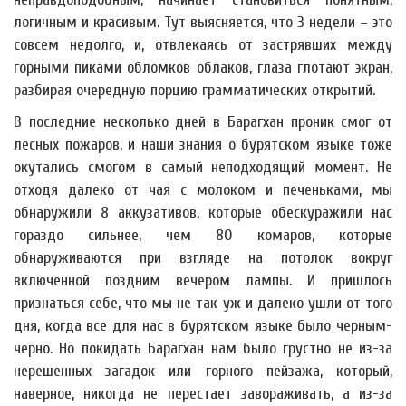
логичным и красивым. Тут выясняется, что 3 недели – это
совсем недолго, и, отвлекаясь от застрявших между
горными пиками обломков облаков, глаза глотают экран,
разбирая очередную порцию грамматических открытий.
В последние несколько дней в Барагхан проник смог от
лесных пожаров, и наши знания о бурятском языке тоже
окутались смогом в самый неподходящий момент. Не
отходя далеко от чая с молоком и печеньками, мы
обнаружили 8 аккузативов, которые обескуражили нас
гораздо сильнее, чем 80 комаров, которые
обнаруживаются при взгляде на потолок вокруг
включенной поздним вечером лампы. И пришлось
признаться себе, что мы не так уж и далеко ушли от того
дня, когда все для нас в бурятском языке было черным-
черно. Но покидать Барагхан нам было грустно не из-за
нерешенных загадок или горного пейзажа, который,
наверное, никогда не перестает завораживать, а из-за