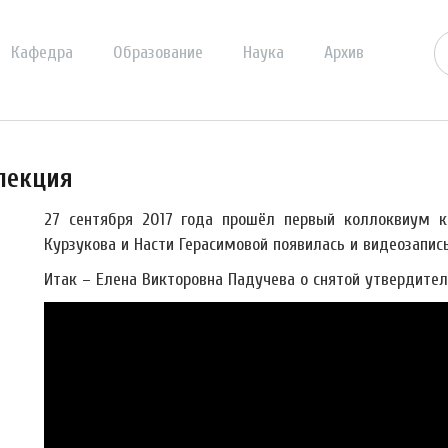
Кафедра
Образование
Наука
Архив
лекция
27 сентября 2017 года прошёл первый коллоквиум к
Курзукова и Насти Герасимовой появилась и видеозапис
Итак – Елена Викторовна Падучева о снятой утвердител