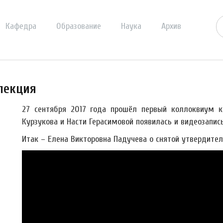
Кафедра
Образование
Наука
Архив
лекция
27 сентября 2017 года прошёл первый коллоквиум к
Курзукова и Насти Герасимовой появилась и видеозапис
Итак – Елена Викторовна Падучева о снятой утвердител