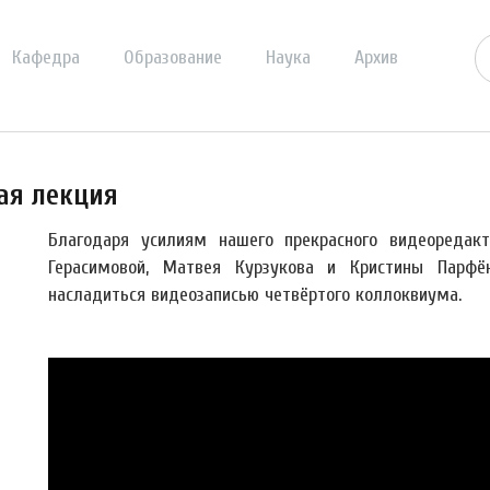
Кафедра
Образование
Наука
Архив
ая лекция
Благодаря усилиям нашего прекрасного видеоредак
Герасимовой, Матвея Курзукова и Кристины Парфё
насладиться видеозаписью четвёртого коллоквиума.